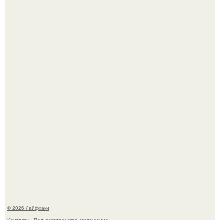
Из мягких груш красивого варенья дольками не
получится.
Домашние питомцы способны продлить жизнь своих
хозяев на 6-10 лет.
© 2026 Лайфхаки
Контакты
Пользовательское соглашение