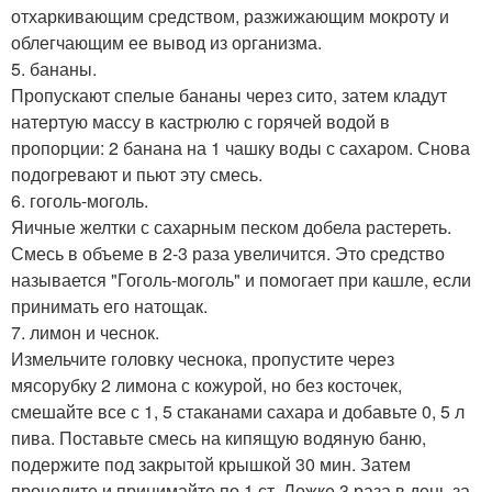
отхаркивающим средством, разжижающим мокроту и
облегчающим ее вывод из организма.
5. бананы.
Пропускают спелые бананы через сито, затем кладут
натертую массу в кастрюлю с горячей водой в
пропорции: 2 банана на 1 чашку воды с сахаром. Снова
подогревают и пьют эту смесь.
6. гоголь-моголь.
Яичные желтки с сахарным песком добела растереть.
Смесь в объеме в 2-3 раза увеличится. Это средство
называется "Гоголь-моголь" и помогает при кашле, если
принимать его натощак.
7. лимон и чеснок.
Измельчите головку чеснока, пропустите через
мясорубку 2 лимона с кожурой, но без косточек,
смешайте все с 1, 5 стаканами сахара и добавьте 0, 5 л
пива. Поставьте смесь на кипящую водяную баню,
подержите под закрытой крышкой 30 мин. Затем
процедите и принимайте по 1 ст. Ложке 3 раза в день за