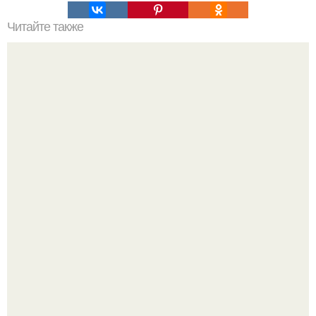
Читайте также
100 причин почему я с тобой дружу. Подарки. 100
причин, почему ты моя лучшая подруга.
С 1 марта банки будут блокировать переводы при