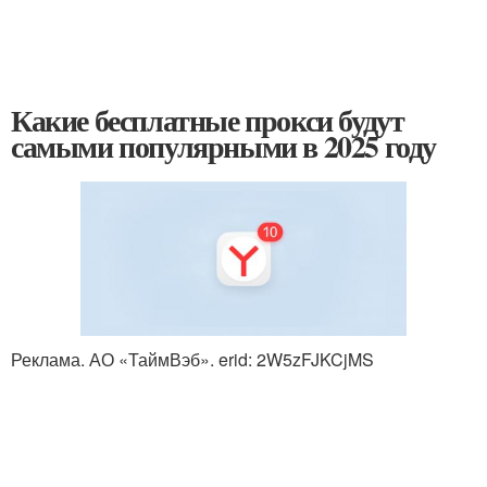
Какие бесплатные прокси будут
самыми популярными в 2025 году
Реклама. АО «ТаймВэб». erid: 2W5zFJKCjMS