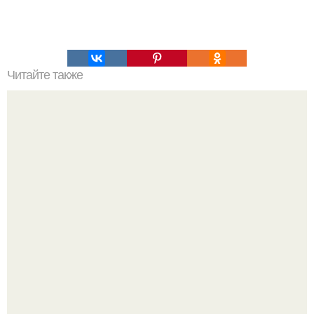
Читайте также
С каким человеком вы поженитесь: