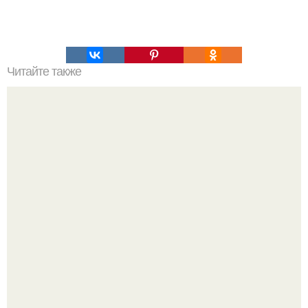
Читайте также
Что делать на ночевке с подругой. Как устроить весёлую
ночёвку с подружками