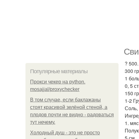
Сви
? 500
300 г
Популярные материалы
1 бол
Прокси чекер на python.
0, 5 с
mosajjal/proxychecker
150 гр
В том случае, если баклажаны
1-2 Г
стоят красивой зелёной стеной, а
Соль,
плодов почти не видно - радоваться
Ингре
тут нечему.
1. мя
Полук
Холодный душ - это не просто
5 см.