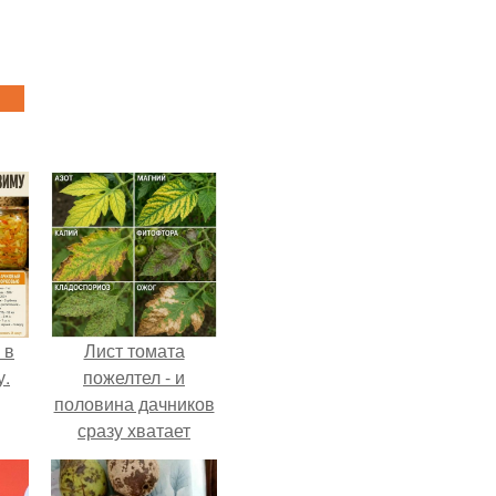
 в
Лист томата
у.
пожелтел - и
половина дачников
сразу хватает
удобрение.