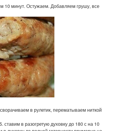
м 10 минут. Остужаем. Добавляем грушу, все
 сворачиваем в рулетик, перематываем ниткой
 ставим в разогретую духовку до 180 с на 10
м в духовку до полной готовности примерно на