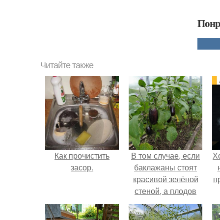
Понр
Читайте также
Как прочистить
В том случае, если
Х
засор.
баклажаны стоят
красивой зелёной
п
стеной, а плодов
почти не видно -
радоваться тут