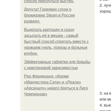
способ проснуться быстро.
2. лу
Депутат Горелкин слухи о
хорош
блокировке Steam в России
развеял.
Выкопать картошку и сразу
засыпать её в мешки - самый
быстрый способ спрятать вместе с
урожаем гниль, порезы и больные
клубни.
Эффективные таблетки для борьбы
с никотиновой зависимостью
Рио Фердинанд: «Кроме
«Манчестера Сити» и «Реала»
«Арсеналу» некого бояться в Лиге
3. на
Чемпионов»
или м
4. вы
минут