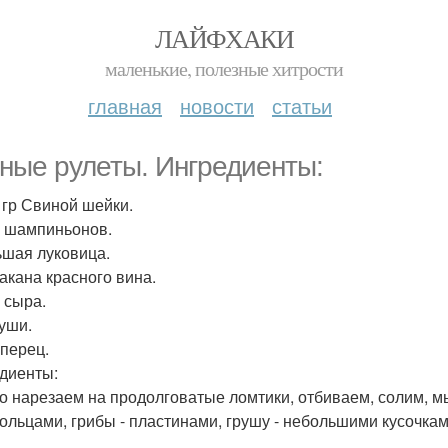
ЛАЙФХАКИ
маленькие, полезные хитрости
главная
новости
статьи
ные рулеты. Ингредиенты:
. гр Свиной шейки.
р шампиньонов.
ьшая луковица.
такана красного вина.
 сыра.
руши.
 перец.
диенты:
со нарезаем на продолговатые ломтики, отбиваем, солим, м
ольцами, грибы - пластинами, грушу - небольшими кусочкам