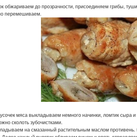
чок обжариваем до прозрачности, присоединяем грибы, туши
о перемешиваем.
 кусочек мяса выкладываем немного начинки, ломтик сыра и
ожно сколоть зубочистками.
кладываем на смазанный растительным маслом противень. 5.
. Далее каждый рулетик обливаем вином и опять отправляе