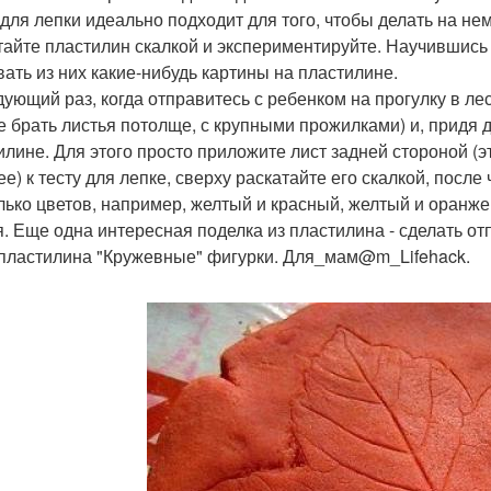
 для лепки идеально подходит для того, чтобы делать на н
тайте пластилин скалкой и экспериментируйте. Научившись 
вать из них какие-нибудь картины на пластилине.
дующий раз, когда отправитесь с ребенком на прогулку в ле
е брать листья потолще, с крупными прожилками) и, придя 
илине. Для этого просто приложите лист задней стороной (э
ее) к тесту для лепке, сверху раскатайте его скалкой, посл
лько цветов, например, желтый и красный, желтый и оранже
я. Еще одна интересная поделка из пластилина - сделать от
 пластилина "Кружевные" фигурки. Для_мам@m_Lifehack.