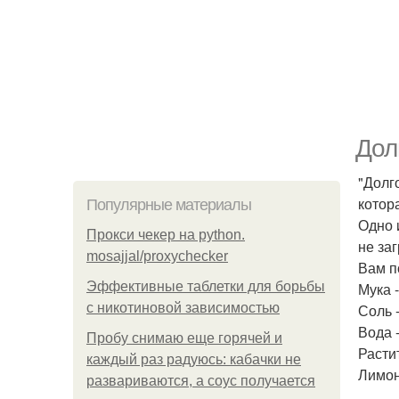
Дол
"Долг
котор
Популярные материалы
Одно 
Прокси чекер на python.
не заг
mosajjal/proxychecker
Вам п
Эффективные таблетки для борьбы
Мука -
с никотиновой зависимостью
Соль -
Вода -
Пробу снимаю еще горячей и
Растит
каждый раз радуюсь: кабачки не
Лимон
развариваются, а соус получается