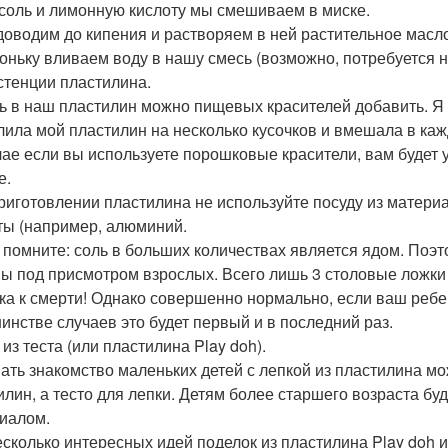
 соль и лимонную кислоту мы смешиваем в миске.
доводим до кипения и растворяем в ней растительное масло
оньку вливаем воду в нашу смесь (возможно, потребуется н
стенции пластилина.
ь в наш пластилин можно пищевых красителей добавить. Я 
лила мой пластилин на несколько кусочков и вмешала в каж
чае если вы используете порошковые красители, вам будет у
е.
риготовлении пластилина не используйте посуду из матери
ты (например, алюминий.
 помните: соль в больших количествах является ядом. Поэт
ы под присмотром взрослых. Всего лишь 3 столовые ложки
ка к смерти! Однако совершенно нормально, если ваш ребен
инстве случаев это будет первый и в последний раз.
из теста (или пластилина Play doh).
ать знакомство маленьких детей с лепкой из пластилина мо
илин, а тесто для лепки. Детям более старшего возраста буд
иалом.
есколько интересных идей поделок из пластилина Play doh и 