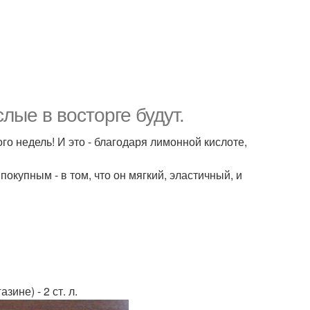
лые в восторге будут.
о недель! И это - благодаря лимонной кислоте,
купным - в том, что он мягкий, эластичный, и
ине) - 2 ст. л.