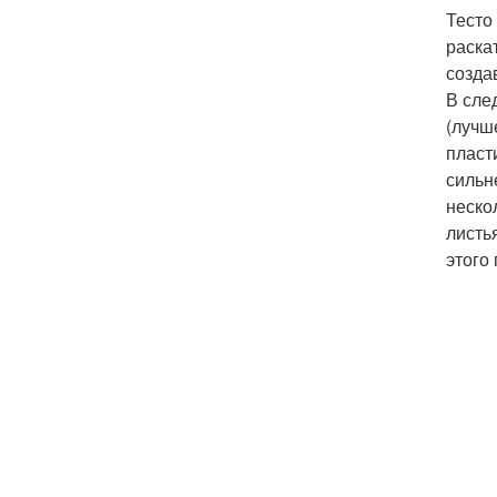
Тесто
раска
созда
В сле
(лучш
пласт
сильн
неско
листь
этого