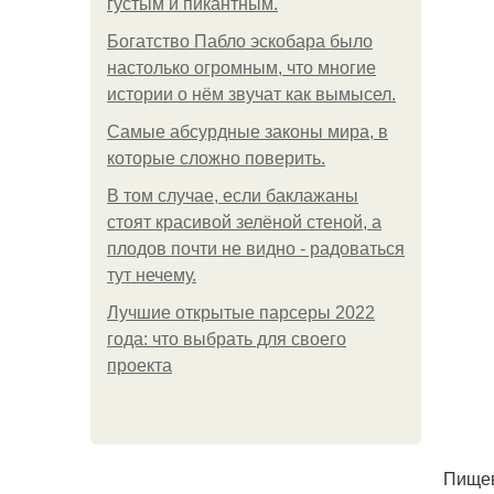
густым и пикантным.
Богатство Пабло эскобара было
настолько огромным, что многие
истории о нём звучат как вымысел.
Самые абсурдные законы мира, в
которые сложно поверить.
В том случае, если баклажаны
стоят красивой зелёной стеной, а
плодов почти не видно - радоваться
тут нечему.
Лучшие открытые парсеры 2022
года: что выбрать для своего
проекта
Пищев