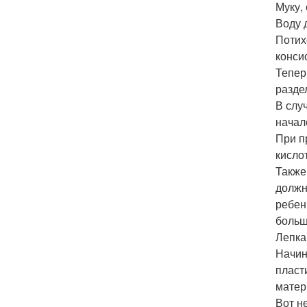
Муку,
Воду 
Потих
конси
Тепер
разде
В слу
начал
При п
кисло
Также
должн
ребен
больш
Лепка 
Начин
пласт
матер
Вот н