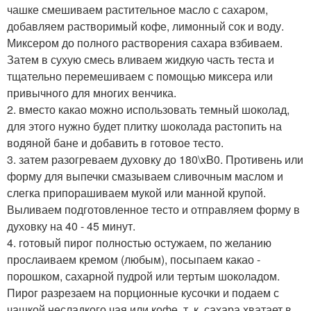
чашке смешиваем растительное масло с сахаром,
добавляем растворимый кофе, лимонный сок и воду.
Миксером до полного растворения сахара взбиваем.
Затем в сухую смесь вливаем жидкую часть теста и
тщательно перемешиваем с помощью миксера или
привычного для многих венчика.
2. вместо какао можно использовать темный шоколад,
для этого нужно будет плитку шоколада растопить на
водяной бане и добавить в готовое тесто.
3. затем разогреваем духовку до 180\xB0. Противень или
форму для выпечки смазываем сливочным маслом и
слегка припорашиваем мукой или манной крупой.
Выливаем подготовленное тесто и отправляем форму в
духовку на 40 - 45 минут.
4. готовый пирог полностью остужаем, по желанию
прослаиваем кремом (любым), посыпаем какао -
порошком, сахарной пудрой или тертым шоколадом.
Пирог разрезаем на порционные кусочки и подаем с
чашкой несладкого чая или кофе, т. к. сахара хватает в