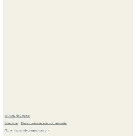
В Дубае существует район, который кажется ошибкой
самой реальности.
Академик ран Онищенко призвал россиян не ездить
отдыхать за границу: "Зачем Ездить в Турцию, Когда у
нас в Стране Есть Практически все".
© 2026 Лайфхаки
Контакты
Пользовательское соглашение
Политика конфидециальности