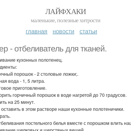
ЛАЙФХАКИ
маленькие, полезные хитрости
главная
новости
статьи
ер - отбеливатель для тканей.
ивание кухонных полотенец.
диенты:
чичный порошок - 2 столовые ложки;.
чая вода - 1, 5 литра.
овое приготовление.
орить горчичный порошок в воде нагретой до 70 градусов.
ить на 25 минут.
 оставить в этом растворе наши кухонные полотеничики.
рать.
тбеливания постельного белья вместе с порошком влить н
ивание шелковых и шерстяных вещей.