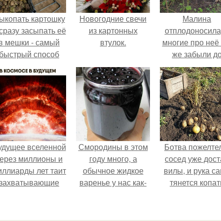
ыкопать картошку
Новогодние свечи
Малина
 сразу засыпать её
из картонных
отплодоносила
в мешки - самый
втулок.
многие про неё 
быстрый способ
же забыли д
прятать вместе с
следующего ле
урожаем гниль,
орезы и больные
клубни.
удущее вселенной
Смородины в этом
Ботва пожелте
ерез миллионы и
году много, а
сосед уже дост
иллиарды лет таит
обычное жидкое
вилы, и рука с
захватывающие
варенье у нас как-
тянется копат
тайны.
то не очень едят.
картошку.