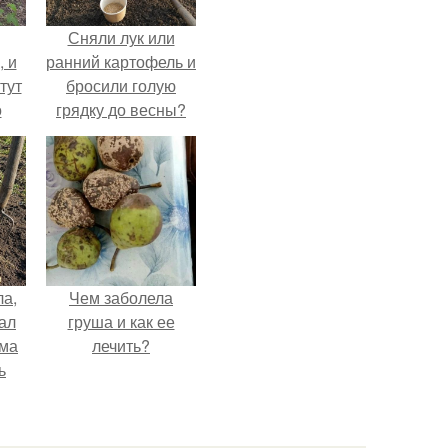
Сняли лук или
, и
ранний картофель и
тут
бросили голую
о
грядку до весны?
та.
ла,
Чем заболела
ал
груша и как ее
ама
лечить?
ь