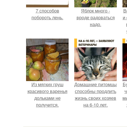
7 способов
Яблок много -
В
побороть лень.
вроде радоваться
и
надо.
с
п
Из мягких груш
Домашние питомцы
Б
красивого варенья
способны продлить
ч
дольками не
жизнь своих хозяев
м
получится.
на 6-10 лет.