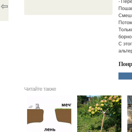
- Пер
⇦
Пошаг
Смеша
Потом
Тольк
борно
С это
альте
Понр
Читайте также