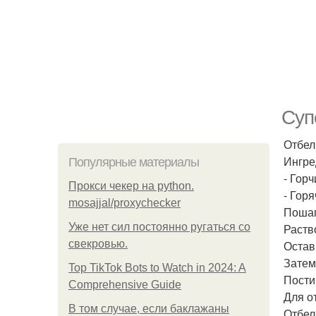
Суп
Отбел
Ингре
Популярные материалы
- Гор
Прокси чекер на python.
- Горя
mosajjal/proxychecker
Пошаг
Уже нет сил постоянно ругаться со
Раств
свекровью.
Остав
Затем
Top TikTok Bots to Watch in 2024: A
Пости
Comprehensive Guide
Для о
В том случае, если баклажаны
Отбел