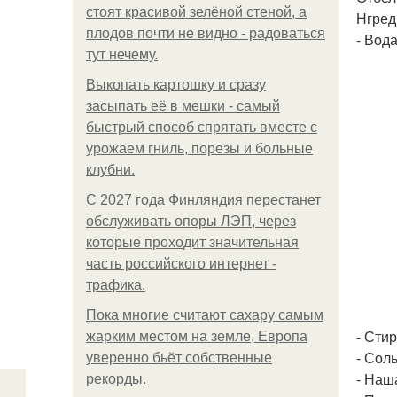
стоят красивой зелёной стеной, а
Нгред
плодов почти не видно - радоваться
- Вода
тут нечему.
Выкопать картошку и сразу
засыпать её в мешки - самый
быстрый способ спрятать вместе с
урожаем гниль, порезы и больные
клубни.
С 2027 года Финляндия перестанет
обслуживать опоры ЛЭП, через
которые проходит значительная
часть российского интернет -
трафика.
Пока многие считают сахару самым
- Сти
жарким местом на земле, Европа
- Соль
уверенно бьёт собственные
- Наш
рекорды.