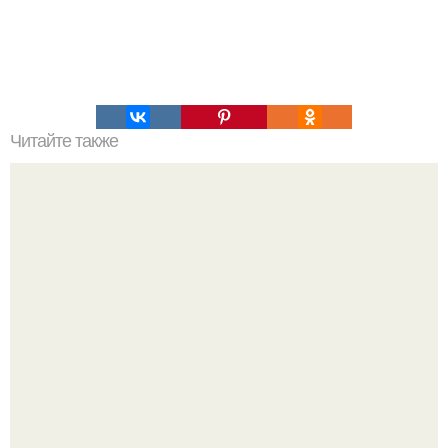
Читайте также
Что делать на ночевке с подругой. Как устроить весёлую
ночёвку с подружками