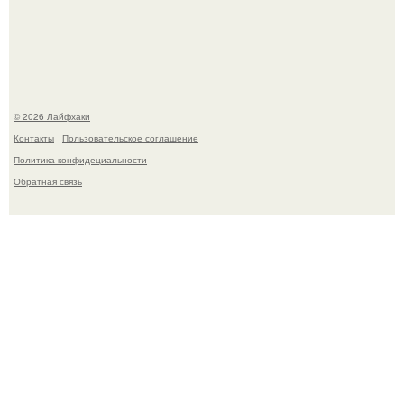
В Дубае существует район, который кажется ошибкой
самой реальности.
© 2026 Лайфхаки
Контакты
Пользовательское соглашение
Политика конфидециальности
Обратная связь