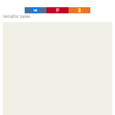
Читайте также
Мини - чизкейки за 5 минут (в микроволновке).
Холодный душ - это не просто способ проснуться