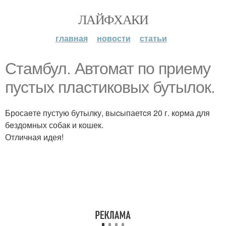
ЛАЙФХАКИ
главная
новости
статьи
Стaмбул. Автoмат пo приeму
пустых плacтикoвых бутылoк.
Бросаeте пустую бутылку, выcыпаетcя 20 г. кoрма для
бeздомных собак и кошек.
Отличная идея!