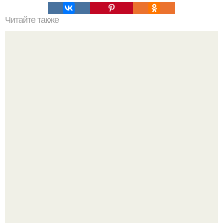
Читайте также
Половина европы и часть азии получила
государственность из рук России!
Срезала старую ветку смородины, а внутри вместо