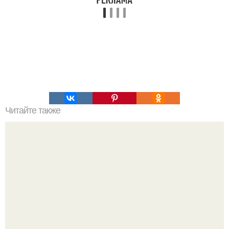
Читайте также
Надписи для органайзера хорошего настроения
распечатать. Идеи "Органайзеров Хорошего
Настроения" с примерами подарочков.