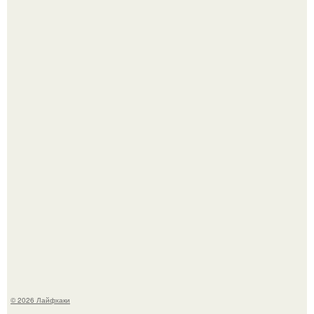
Из мягких груш красивого варенья дольками не
получится.
Будущее вселенной через миллионы и миллиарды лет
таит захватывающие тайны.
© 2026 Лайфхаки