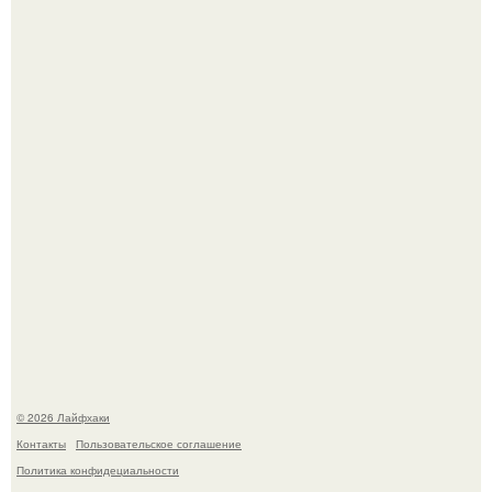
Будущее вселенной через миллионы и миллиарды лет
таит захватывающие тайны.
Чем заболела груша и как ее лечить?
© 2026 Лайфхаки
Контакты
Пользовательское соглашение
Политика конфидециальности