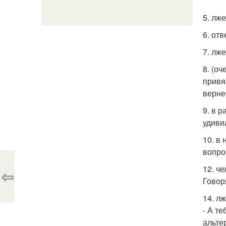
5. лж
6. от
7. лж
8. (о
привя
верне
9. в 
удиви
10. в
вопро
12. ч
⇦
Говоря
14. л
- А т
альте