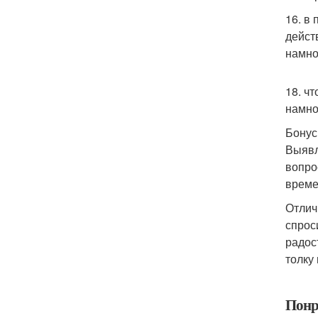
16. в
дейст
намно
18. ч
намно
Бонус
Выявл
вопро
време
Отлич
спрос
радос
толку
Понр