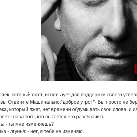
ловек, который лжет, использует для поддержки своего утве
 "вы Ответите Машинально:"доброе утро! "- Вы просто не бе
ека, который лжет, нет времени обдумывать свои слова, и 
яет слова того, кто пытается его разоблачить.
ь: - ты мне изменяешь?
а - лгунья: - нет, я тебе не изменяю.