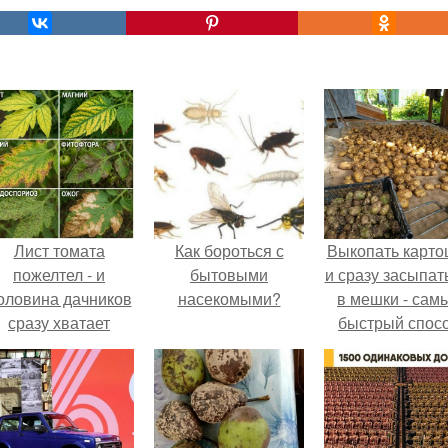
Лист томата
Как бороться с
Выкопать карто
пожелтел - и
бытовыми
и сразу засыпат
оловина дачников
насекомыми?
в мешки - сам
сразу хватает
быстрый спос
удобрение.
спрятать вмест
урожаем гнил
порезы и боль
клубни.