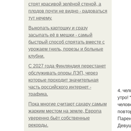
стоят красивой зелёной стеной, а
плодов почти не видно - радоваться
тут нечему.
Выкопать картошку и сразу
засыпать её в мешки - самый
быстрый способ спрятать вместе с
урожаем гниль, порезы и больные
клубни.
С 2027 года Финляндия перестанет
обслуживать опоры ЛЭП, через
которые проходит значительная
часть российского интернет -
4. че
трафика.
утро!
челов
Пока многие считают сахару самым
повтор
жарким местом на земле, Европа
Парен
уверенно бьёт собственные
Девушк
рекорды.