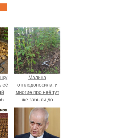
шку
Малина
ь её
отплодоносила, и
ый
многие про неё тут
об
же забыли до
е с
следующего лета.
ь,
ные