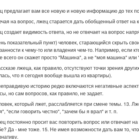
ец предлагает вам все новую и новую информацию до тех пор
вечая на вопрос, лжец старается дать обобщенный ответ на 
ец создает видимость ответа, но не отвечает на вопрос напр
чень показательный пункт) человек, старающийся скрыть сво
занности к чему-то или владения чем-то. Например, если кт
е всего он скажет просто "Машина", а не "моя машина" или
рассказе лжеца, как правило, отсутствуют точки зрения други
лась, что я сегодня вообще вышла из квартиры).
 неправдивую историю редко включаются негативные аспекты
сы, но сам вопросов, как правило, не задает.
еловек, который лжет, расслабляется при смене темы. 13. Л
", "если говорить честно", "зачем бы я врал" и т. п.
жец постоянно просит вас повторить вопрос или отвечает на
ебе? Да - мне тоже. 15. Не имея возможности дать вам то, ч
рнативу.