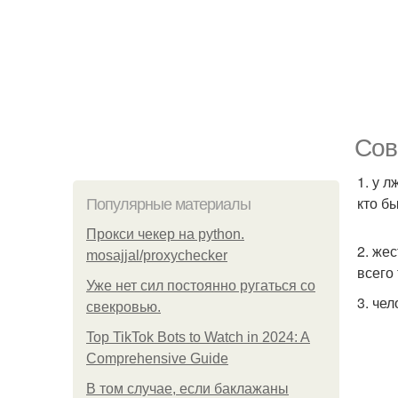
Сов
1. у 
кто б
Популярные материалы
Прокси чекер на python.
2. же
mosajjal/proxychecker
всего
Уже нет сил постоянно ругаться со
3. че
свекровью.
Top TikTok Bots to Watch in 2024: A
Comprehensive Guide
В том случае, если баклажаны