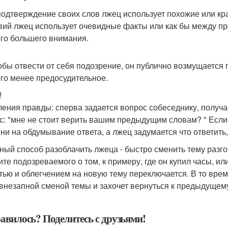
 подтверждение своих слов лжец использует похожие или к
вий лжец использует очевидные факты или как бы между п
го большего внимания.
тобы отвести от себя подозрение, он публично возмущается 
го менее предосудительное.
!
ения правды: сперва задается вопрос собеседнику, получа
с: "мне не стоит верить вашим предыдущим словам? " Если 
ни на обдумывание ответа, а лжец задумается что ответить
ный способ разоблачить лжеца - быстро сменить тему разг
ите подозреваемого о том, к примеру, где он купил часы, и
тью и облегчением на новую тему переключается. В то время
 внезапной сменой темы и захочет вернуться к предыдущему
авилось? Поделитесь с друзьями!