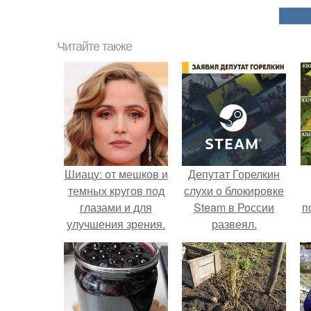
Читайте также
Шиацу: от мешков и
Депутат Горелкин
темных кругов под
слухи о блокировке
глазами и для
Steam в России
п
улучшения зрения.
развеял.