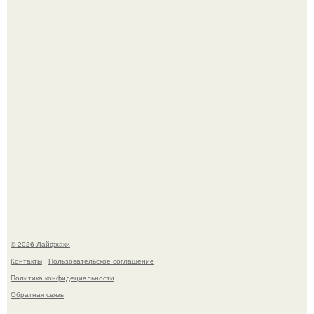
Будущее вселенной через миллионы и миллиарды лет
таит захватывающие тайны.
Ботва пожелтела, сосед уже достал вилы, и рука сама
тянется копать картошку.
© 2026 Лайфхаки
Контакты
Пользовательское соглашение
Политика конфидециальности
Обратная связь