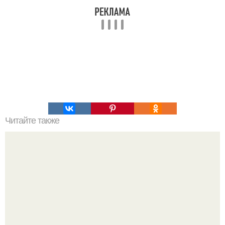
Читайте также
Как узнать где плюс, а где минус на проводах. Как
определить полярность, не имея приборов.