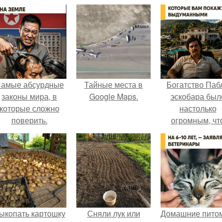
амые абсурдные
Тайные места в
Богатство Паб
законы мира, в
Google Maps.
эскобара был
которые сложно
настолько
поверить.
огромным, чт
многие истории
нём звучат ка
вымысел.
ыкопать картошку
Сняли лук или
Домашние пито