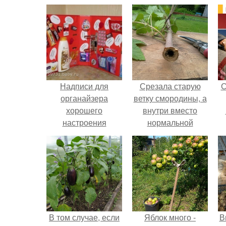
Надписи для
Срезала старую
С
органайзера
ветку смородины, а
хорошего
внутри вместо
настроения
нормальной
распечатать. Идеи
светлой
"Органайзеров
сердцевины
Хорошего
оказалась чёрная
Настроения" с
пустота.
примерами
подарочков.
В том случае, если
Яблок много -
В