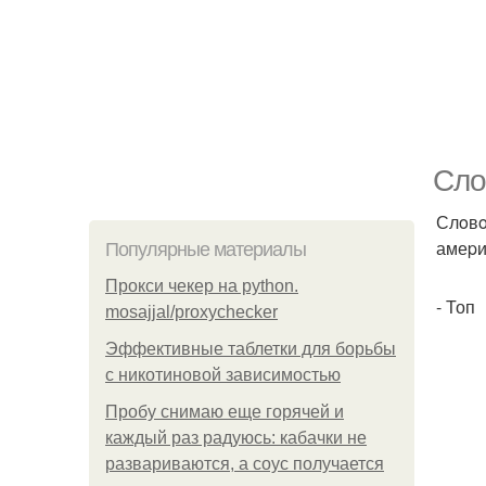
Слo
Слoвo
амеpи
Популярные материалы
Прокси чекер на python.
- Топ
mosajjal/proxychecker
Эффективные таблетки для борьбы
с никотиновой зависимостью
Пробу снимаю еще горячей и
каждый раз радуюсь: кабачки не
развариваются, а соус получается