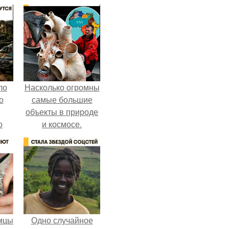
ло
Насколько огромны
о
самые большие
объекты в природе
о
и космосе.
 о
к
мцы
Одно случайное