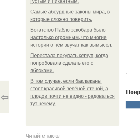
густым и пикантным.
Самые абсурдные законы мира, в
которые сложно поверить.
Богатство Пабло эскобара было
настолько огромным, что многие
истории о нём звучат как вымысел.
Перестала покупать кетчуп, когда
попробовала сделать его с
яблоками.
.
В том случае, если баклажаны
стоят красивой зелёной стеной, а
Понр
⇦
плодов почти не видно - радоваться
тут нечему.
Читайте также