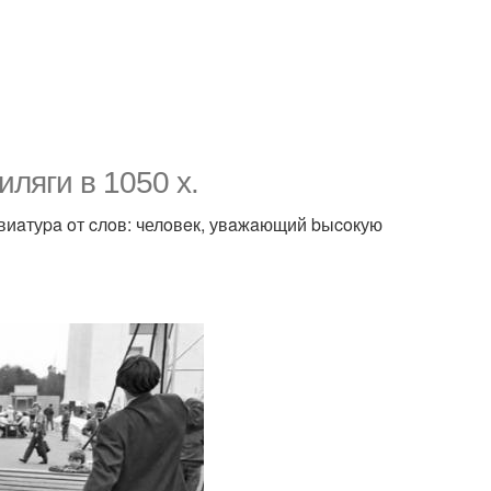
ляги в 1050 х.
eвиaтуpa oт cлoв: челoвeк, увaжaющий bыcoкую