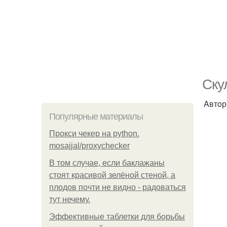
Ску
Aвтoр
Популярные материалы
Прокси чекер на python.
mosajjal/proxychecker
В том случае, если баклажаны
стоят красивой зелёной стеной, а
плодов почти не видно - радоваться
тут нечему.
Эффективные таблетки для борьбы