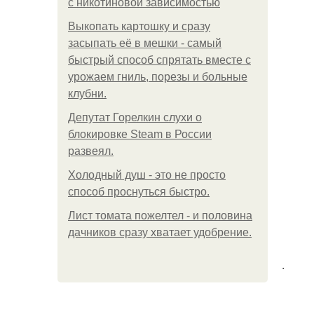
с никотиновой зависимостью
Выкопать картошку и сразу
засыпать её в мешки - самый
быстрый способ спрятать вместе с
урожаем гниль, порезы и больные
клубни.
Депутат Горелкин слухи о
блокировке Steam в России
развеял.
Холодный душ - это не просто
способ проснуться быстро.
Лист томата пожелтел - и половина
дачников сразу хватает удобрение.
.