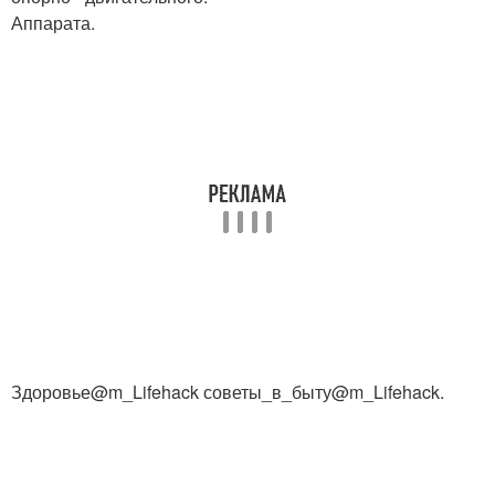
Аппарата.
Здоровье@m_Lifehack советы_в_быту@m_Lifehack.