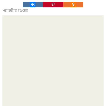
Читайте также
Промывка системы охлаждения двигателя.
Депутат Горелкин слухи о блокировке Steam в России
развеял.