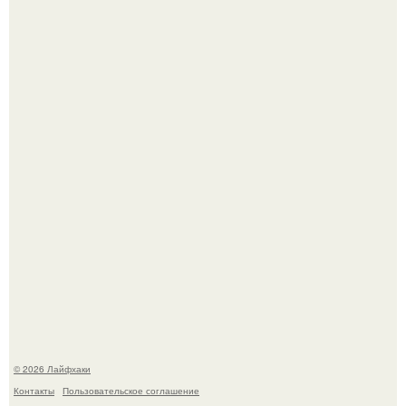
Автоваз крупнейшее обновление Lada Niva Legend за
всю историю представил.
Чем заболела груша и как ее лечить?
© 2026 Лайфхаки
Контакты
Пользовательское соглашение