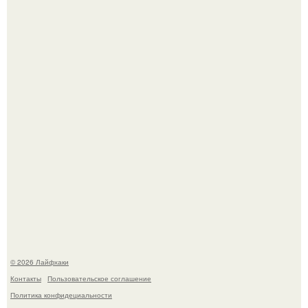
Из мягких груш красивого варенья дольками не
получится.
Чем заболела груша и как ее лечить?
© 2026 Лайфхаки
Контакты
Пользовательское соглашение
Политика конфидециальности