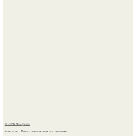
Одно случайное фото эфиопской девушки Элизабет
деста мгновенно разлетелось по всему интернету и
сделало её новой звездой соцсетей.
Смородины в этом году много, а обычное жидкое
варенье у нас как-то не очень едят.
© 2026 Лайфхаки
Контакты
Пользовательское соглашение