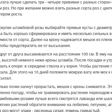
ьтата лучше сделать три - четыре прививки с разных сторо
м роз. Но при желании можно взять разные сорта роз с цвет
тером роста.
окупке штамбовой розы выбирайте прямые кусты с диаметро
а быть хорошо сформирована и иметь несколько сильных ве
имости от сорта. Далее на крону надевается мешок из плен
чтобы предотвратить ее от высыхания.
друг от друга высаживаются на расстоянии 100 см. В яму на
, высотой немного ниже кроны штамба. После посадки и у
зать к опоре: в середине ствола и у корня. Чтобы растение
ала. Для этого на 10 дней положите мокрую вату или мох к
сыхал.
олько почки начнут прорастать, мешок с кроны снимается. 
пенно погоду, чтобы не травмировать растение переходом 
амбовыми розами лучше всего смотрятся лаванда или шалфе
етних растений обратите внимание на лобелию, петунию, аг
в роз могут злаки - овсяница сизая, ячмень гривастый.