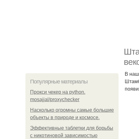
Шта
век
В наш
Штамб
Популярные материалы
появи
Прокси чекер на python.
mosajjal/proxychecker
Насколько огромны самые большие
объекты в природе и космосе.
Эффективные таблетки для борьбы
с никотиновой зависимостью