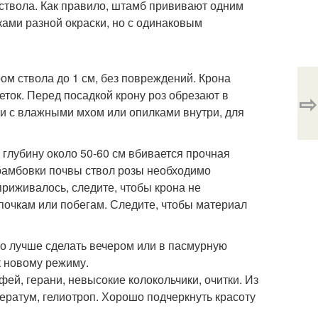
н ствола. Как правило, штамб прививают одним
ками разной окраски, но с одинаковым
м ствола до 1 см, без повреждений. Крона
ток. Перед посадкой крону роз обрезают в
⇨
ки с влажными мхом или опилками внутри, для
 глубину около 50-60 см вбивается прочная
трамбовки почвы ствол розы необходимо
 приживалось, следите, чтобы крона не
 почкам или побегам. Следите, чтобы материал
Это лучше сделать вечером или в пасмурную
к новому режиму.
й, герани, невысокие колокольчики, очитки. Из
ератум, гелиотроп. Хорошо подчеркнуть красоту