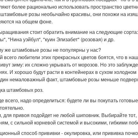
ляют более рационально использовать пространство цветни
, штамбовые розы необычайно красивы, они похожи на изящ
яются на общем фоне.
ыращивания стоит обратить внимание на следующие сорта: "
", "Нина уэйбул", "куин Элизабет" (розовая) и др.
у же штамбовые розы не популярны у нас?
й всего любители этих прекрасных цветов боятся, что в на
ивут зиму: их сложно укрывать от морозов. Но это заблужд
иях. И хорошо будут расти в контейнерах в сухом холодн
дин немаловажный факт, штамбовые розы меньше подверже
ка штамбовых роз.
е всего, надо определиться: будете ли вы покупать готовы
тоятельно.
и, для привоя подойдет не любой шиповник. Выбирайте тот,
ням, с сильной корневой системой и высокими, гибкими поб
ционный способ прививки - окулировка, или прививка почко