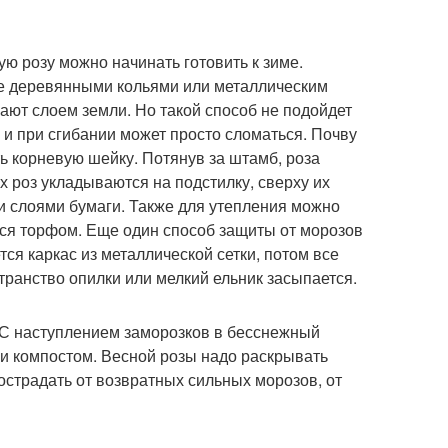
ю розу можно начинать готовить к зиме.
е деревянными кольями или металлическим
ают слоем земли. Но такой способ не подойдет
, и при сгибании может просто сломаться. Почву
ть корневую шейку. Потянув за штамб, роза
 роз укладываются на подстилку, сверху их
и слоями бумаги. Также для утепления можно
тся торфом. Еще один способ защиты от морозов
тся каркас из металлической сетки, потом все
ранство опилки или мелкий ельник засыпается.
 С наступлением заморозков в бесснежный
и компостом. Весной розы надо раскрывать
пострадать от возвратных сильных морозов, от