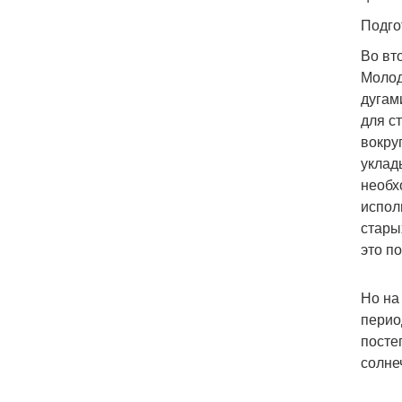
Подго
Во вт
Молод
дугам
для с
вокру
уклад
необх
испол
стары
это п
Но на
перио
посте
солне