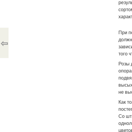
резул
сорто
харак
При п
должн
⇦
завис
того 
Розы 
опора
подвя
высых
не вы
Как т
посте
Со шт
однол
цвето