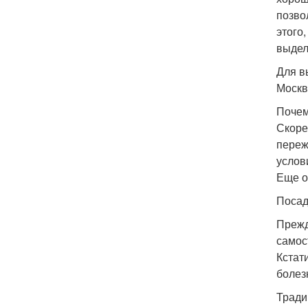
позво
этого
выдел
Для в
Москвы
Почем
Скоре
переж
услов
Еще о
Посад
Прежд
самос
Кстат
болез
Тради