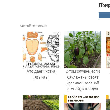
Понр
Читайте также
Что дает чистка
В том случае, если
языка?
баклажаны стоят
красивой зелёной
стеной, а плодов
почти не видно -
радоваться тут
нечему.