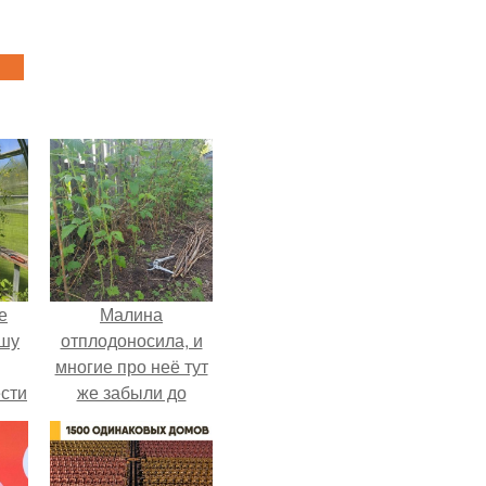
е
Малина
ышу
отплодоносила, и
многие про неё тут
сти
же забыли до
ие?
следующего лета.