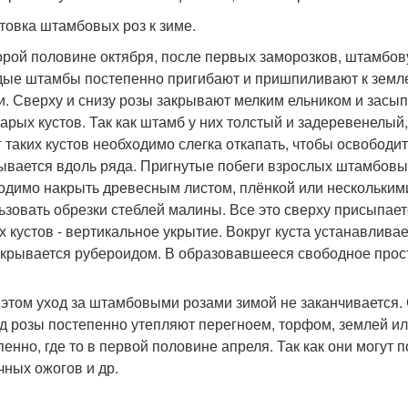
товка штамбовых роз к зиме.
орой половине октября, после первых заморозков, штамбову
ые штамбы постепенно пригибают и пришпиливают к земл
и. Сверху и снизу розы закрывают мелким ельником и засып
тарых кустов. Так как штамб у них толстый и задеревенелый
г таких кустов необходимо слегка откапать, чтобы освободи
ывается вдоль ряда. Пригнутые побеги взрослых штамбовых
одимо накрыть древесным листом, плёнкой или нескольким
ьзовать обрезки стеблей малины. Все это сверху присыпае
х кустов - вертикальное укрытие. Вокруг куста устанавливае
окрывается рубероидом. В образовавшееся свободное прост
 этом уход за штамбовыми розами зимой не заканчивается.
д розы постепенно утепляют перегноем, торфом, землей ил
пенно, где то в первой половине апреля. Так как они могут 
чных ожогов и др.