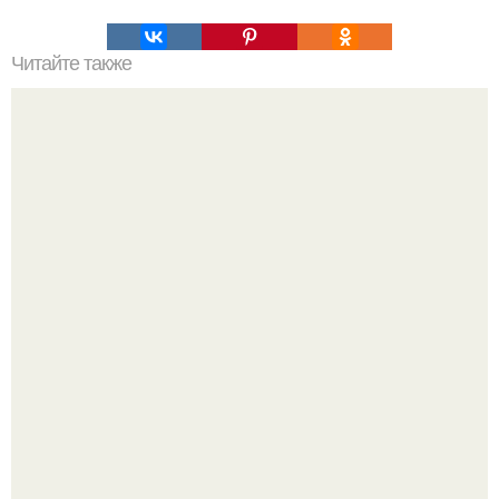
Читайте также
Что может рассказать о вас поза, в которой вы спите?
Не понимаю лечо, в котором перец варили час и в итоге