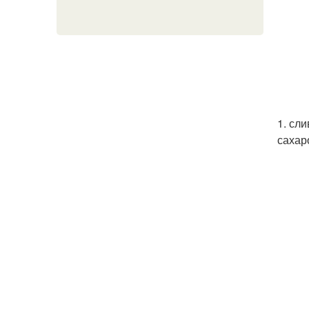
1. сл
сахар