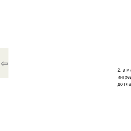
⇦
2. в 
ингре
до гл