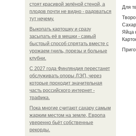
стоят красивой зелёной стеной, а
Для т
плодов почти не видно - радоваться
Творог
тут нечему.
Сахар 
Выкопать картошку и сразу
Яйца 
засыпать её в мешки - самый
Карто
быстрый способ спрятать вместе с
Приго
урожаем гниль, порезы и больные
клубни.
С 2027 года Финляндия перестанет
обслуживать опоры ЛЭП, через
которые проходит значительная
часть российского интернет -
трафика.
Пока многие считают сахару самым
жарким местом на земле, Европа
уверенно бьёт собственные
рекорды.