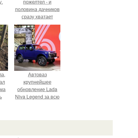
у.
пожелтел - и
половина дачников
сразу хватает
удобрение.
ла,
Автоваз
ал
крупнейшее
ама
обновление Lada
ь
Niva Legend за всю
историю
представил.