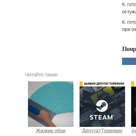
5. го
остуж
6. го
при о
Понр
Читайте также
Жидкие обои
Депутат Горелкин
Х