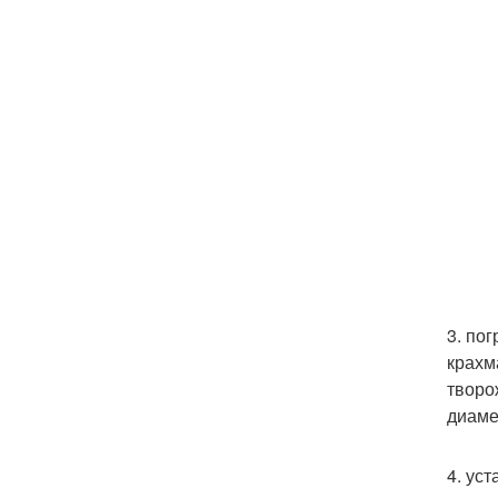
3. по
крахм
творо
диаме
4. ус