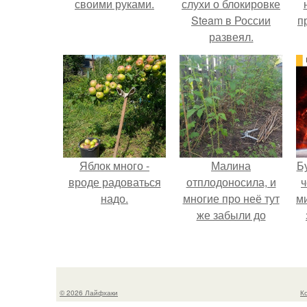
своими руками.
слухи о блокировке
Steam в России
п
развеял.
Яблок много -
Малина
Б
вроде радоваться
отплодоносила, и
ч
надо.
многие про неё тут
м
же забыли до
следующего лета.
© 2026 Лайфхаки
К