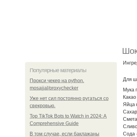
Шок
Ингре
Популярные материалы
Для ш
Прокси чекер на python.
mosajjal/proxychecker
Мука 
Какао 
Уже нет сил постоянно ругаться со
Яйца 
свекровью.
Сахар 
Top TikTok Bots to Watch in 2024: A
Смета
Comprehensive Guide
Сливо
Сода -
В том случае, если баклажаны