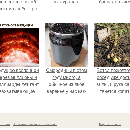
не просто способ
из журнала.
банках на зим
роснуться быстро.
удущее вселенной
Смородины в этом
Ботва пожелте
ерез миллионы и
году много, а
сосед уже дост
иллиарды лет таит
обычное жидкое
вилы, и рука с
захватывающие
варенье у нас как-
тянется копат
тайны.
то не очень едят.
картошку.
онтакты
Пользовательское соглашение
Обратная связь