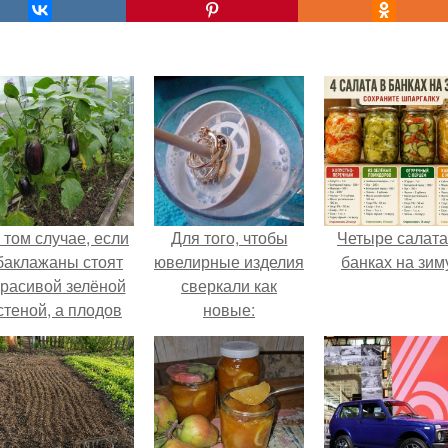
 том случае, если
Для того, чтобы
Четыре салата
баклажаны стоят
ювелирные изделия
банках на зим
красивой зелёной
сверкали как
стеной, а плодов
новые:
почти не видно -
радоваться тут
нечему.