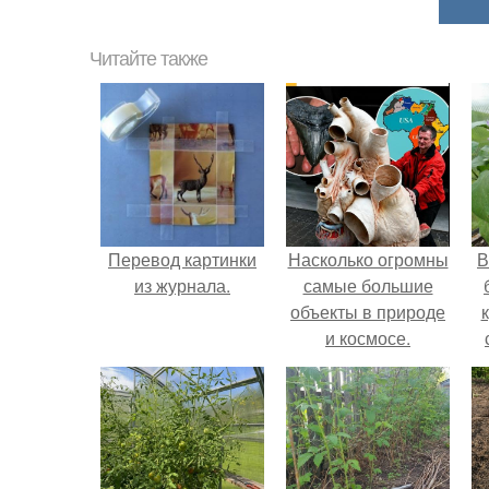
Читайте также
Перевод картинки
Насколько огромны
В
из журнала.
самые большие
объекты в природе
и космосе.