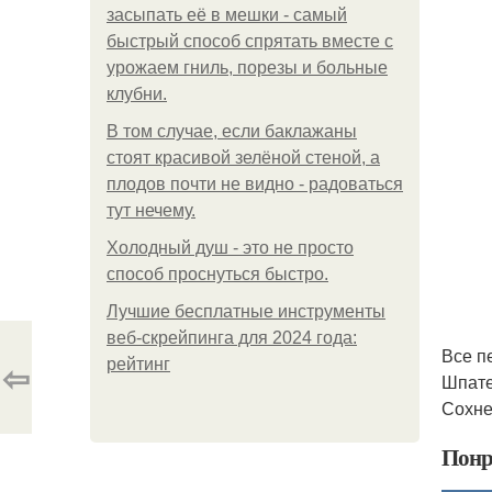
засыпать её в мешки - самый
быстрый способ спрятать вместе с
урожаем гниль, порезы и больные
клубни.
В том случае, если баклажаны
стоят красивой зелёной стеной, а
плодов почти не видно - радоваться
тут нечему.
Холодный душ - это не просто
способ проснуться быстро.
Лучшие бесплатные инструменты
веб-скрейпинга для 2024 года:
Все п
⇦
рейтинг
Шпате
Сохне
Понр