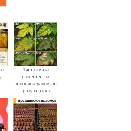
 в
Лист томата
у.
пожелтел - и
половина дачников
сразу хватает
удобрение.