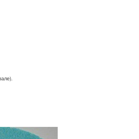
рале).