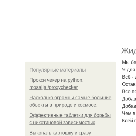
Жид
Мы бе
Я для
Популярные материалы
Всё - 
Прокси чекер на python.
Остав
mosajjal/proxychecker
Все п
Насколько огромны самые большие
Добав
объекты в природе и космосе.
Добав
Чем в
Эффективные таблетки для борьбы
Клей п
с никотиновой зависимостью
Выкопать картошку и сразу