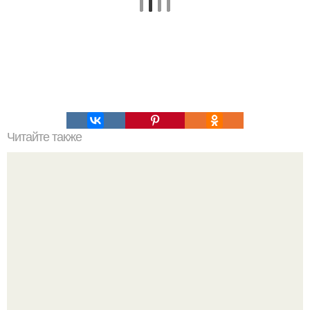
Читайте также
Что делать на ночевке с подругой. Как устроить весёлую
ночёвку с подружками