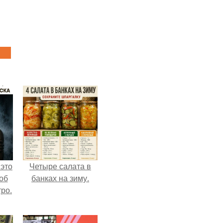
 это
Четыре салата в
об
банках на зиму.
ро.