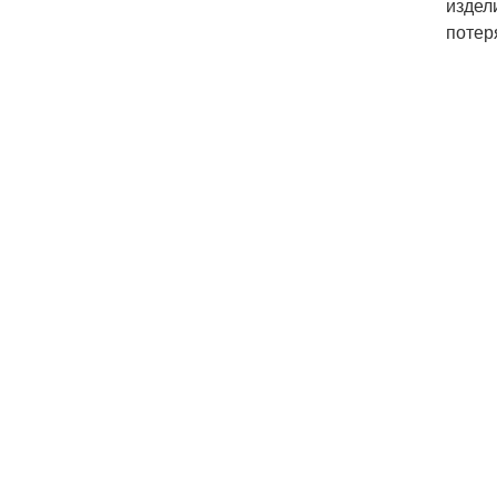
издел
потер