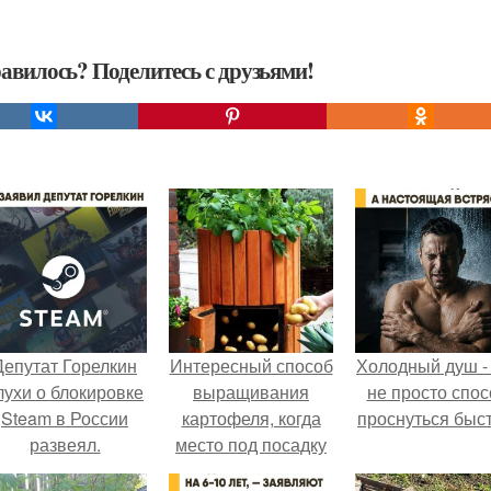
авилось? Поделитесь с друзьями!
Депутат Горелкин
Интересный способ
Холодный душ -
лухи о блокировке
выращивания
не просто спос
Steam в России
картофеля, когда
проснуться быст
развеял.
место под посадку
ограничено.