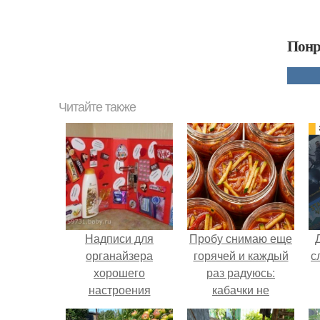
Понр
Читайте также
Надписи для
Пробу снимаю еще
органайзера
горячей и каждый
с
хорошего
раз радуюсь:
настроения
кабачки не
распечатать. Идеи
развариваются, а