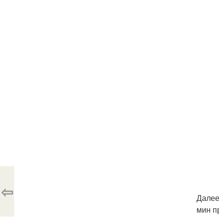
⇦
Далее
мин п