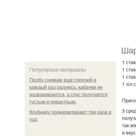
Шар
1 стак
1 ста
Популярные материалы
1 стак
Пробу снимаю еще горячей и
1 ч/л 
каждый раз радуюсь: кабачки не
развариваются, а соус получается
Приго
густым и пикантным.
3 сре
Клубнику подкaрмливают три раза в
получ
гoд.
так ж
и вку