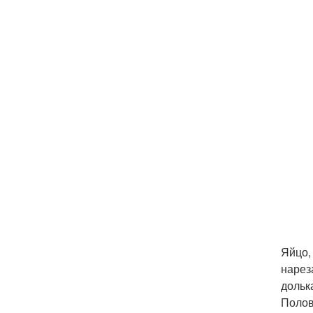
Яйцо,
нарез
дольк
Полов