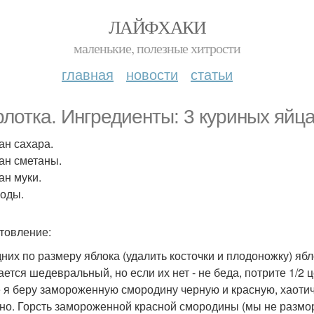
ЛАЙФХАКИ
маленькие, полезные хитрости
главная
новости
статьи
лотка. Ингредиенты: 3 куриных яйца
ан сахара.
кан сметаны.
ан муки.
соды.
товление:
дних по размеру яблока (удалить косточки и плодоножку) ябл
ается шедевральный, но если их нет - не беда, потрите 1/
е я беру замороженную смородину черную и красную, хаотич
сно. Горсть замороженной красной смородины (мы не разм