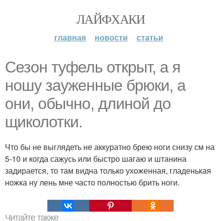
ЛАЙФХАКИ
главная
новости
статьи
Сезон туфель открыт, а я
ношу зауженные брюки, а
они, обычно, длиной до
щиколотки.
Что бы не выглядеть не аккуратно брею ноги снизу см на
5-10 и когда сажусь или быстро шагаю и штанина
задирается, то там видна только ухоженная, гладенькая
ножка ну лень мне часто полностью брить ноги.
Читайте также