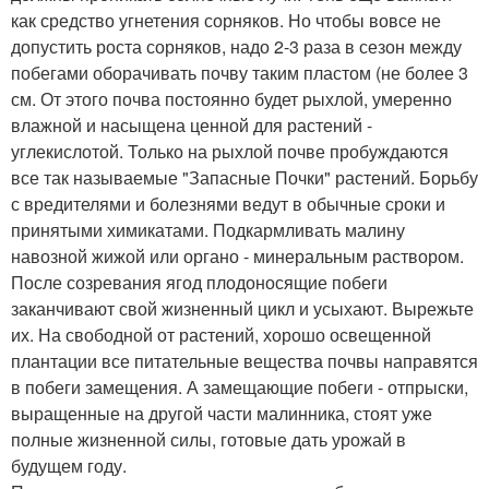
как средство угнетения сорняков. Но чтобы вовсе не
допустить роста сорняков, надо 2-3 раза в сезон между
побегами оборачивать почву таким пластом (не более 3
см. От этого почва постоянно будет рыхлой, умеренно
влажной и насыщена ценной для растений -
углекислотой. Только на рыхлой почве пробуждаются
все так называемые "Запасные Почки" растений. Борьбу
с вредителями и болезнями ведут в обычные сроки и
принятыми химикатами. Подкармливать малину
навозной жижой или органо - минеральным раствором.
После созревания ягод плодоносящие побеги
заканчивают свой жизненный цикл и усыхают. Вырежьте
их. На свободной от растений, хорошо освещенной
плантации все питательные вещества почвы направятся
в побеги замещения. А замещающие побеги - отпрыски,
выращенные на другой части малинника, стоят уже
полные жизненной силы, готовые дать урожай в
будущем году.