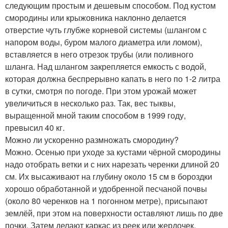
следующим простым и дешевым способом. Под кустом
смородины или крыжовника наклонно делается
отверстие чуть глубже корневой системы (шлангом с
напором воды, буром малого диаметра или ломом),
вставляется в него отрезок трубы (или поливного
шланга. Над шлангом закрепляется емкость с водой,
которая должна беспрерывно капать в него по 1-2 литра
в сутки, смотря по погоде. При этом урожай может
увеличиться в несколько раз. Так, вес тыквы,
выращенной мной таким способом в 1999 году,
превысил 40 кг.
Можно ли ускоренно размножать смородину?
Можно. Осенью при уходе за кустами чёрной смородины
надо отобрать ветки и с них нарезать черенки длиной 20
см. Их высаживают на глубину около 15 см в бороздки
хорошо обработанной и удобренной песчаной почвы
(около 80 черенков на 1 погонном метре), присыпают
землёй, при этом на поверхности оставляют лишь по две
почки. Затем делают каркас из реек или жердочек.