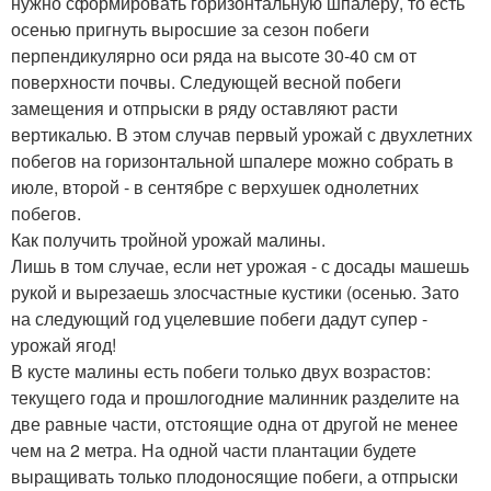
нужно сформировать горизонтальную шпалеру, то есть
осенью пригнуть выросшие за сезон побеги
перпендикулярно оси ряда на высоте 30-40 см от
поверхности почвы. Следующей весной побеги
замещения и отпрыски в ряду оставляют расти
вертикалью. В этом случав первый урожай с двухлетних
побегов на горизонтальной шпалере можно собрать в
июле, второй - в сентябре с верхушек однолетних
побегов.
Как получить тройной урожай малины.
Лишь в том случае, если нет урожая - с досады машешь
рукой и вырезаешь злосчастные кустики (осенью. Зато
на следующий год уцелевшие побеги дадут супер -
урожай ягод!
В кусте малины есть побеги только двух возрастов:
текущего года и прошлогодние малинник разделите на
две равные части, отстоящие одна от другой не менее
чем на 2 метра. На одной части плантации будете
выращивать только плодоносящие побеги, а отпрыски