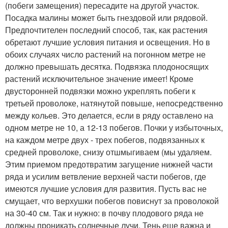
(побеги замещения) пересадите на другой участок.
Посадка малины может быть гнездовой или рядовой.
Предпочтителен последний способ, так, как растения
обретают лучшие условия питания и освещения. Но в
обоих случаях число растений на погонном метре не
должно превышать десятка. Подвязка плодоносящих
растений исключительное значение имеет! Кроме
двусторонней подвязки можно укреплять побеги к
третьей проволоке, натянутой повыше, непосредственно
между кольев. Это делается, если в ряду оставлено на
одном метре не 10, а 12-13 побегов. Почки у избыточных,
на каждом метре двух - трех побегов, подвязанных к
средней проволоке, снизу отшмыгиваем (мы удаляем.
Этим приемом предотвратим загущение нижней части
ряда и усилим ветвление верхней части побегов, где
имеются лучшие условия для развития. Пусть вас не
смущает, что верхушки побегов повиснут за проволокой
на 30-40 см. Так и нужно: в почву плодового ряда не
должны проникать солнечные лучи. Тень еще важна и