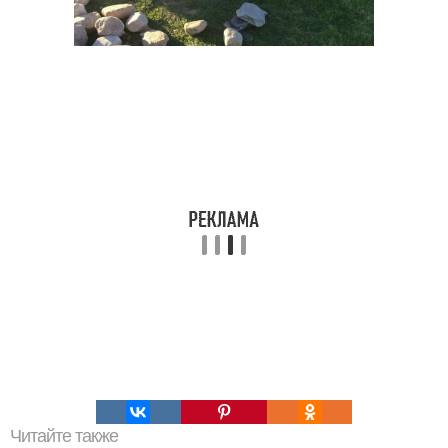
Читайте также