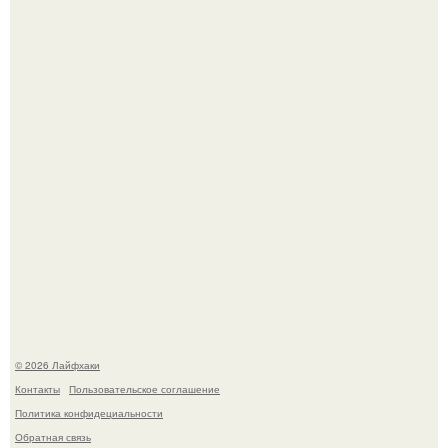
Сняли лук или ранний картофель и бросили голую грядку
до весны?
Домашние питомцы способны продлить жизнь своих
хозяев на 6-10 лет.
© 2026 Лайфхаки
Контакты
Пользовательское соглашение
Политика конфидециальности
Обратная связь