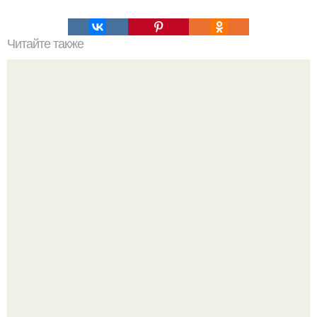
Читайте также
Что делать на ночевке с подругой. Как устроить весёлую
ночёвку с подружками