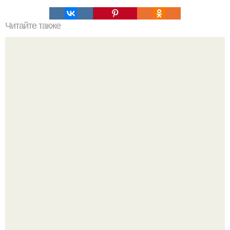
Читайте также
Командная строка интересное. Командная строка cmd,
почувствуй себя хакером.