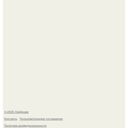
Автоваз крупнейшее обновление Lada Niva Legend за
всю историю представил.
Чем заболела груша и как ее лечить?
© 2026 Лайфхаки
Контакты
Пользовательское соглашение
Политика конфидециальности