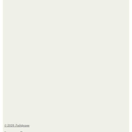
Сняли лук или ранний картофель и бросили голую грядку
до весны?
Из мягких груш красивого варенья дольками не
получится.
© 2026 Лайфхаки