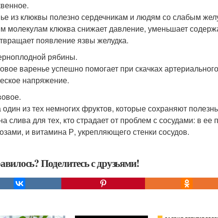
квенное.
ье из клюквы полезно сердечникам и людям со слабым жел
м молекулам клюква снижает давление, уменьшает содержа
твращает появление язвы желудка.
черноплодной рябины.
овое варенье успешно помогает при скачках артериального
еское напряжение.
вовое.
 один из тех немногих фруктов, которые сохраняют полезн
на слива для тех, кто страдает от проблем с сосудами: в ее
озами, и витамина Р, укрепляющего стенки сосудов.
авилось? Поделитесь с друзьями!