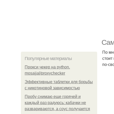
Сам
По мн
стоит
Популярные материалы
по-св
Прокси чекер на python.
mosajjal/proxychecker
Эффективные таблетки для борьбы
с никотиновой зависимостью
Пробу снимаю еще горячей и
каждый раз радуюсь: кабачки не
развариваются, а соус получается