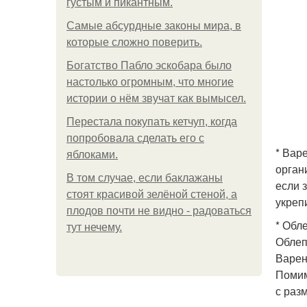
густым и пикантным.
Самые абсурдные законы мира, в
которые сложно поверить.
Богатство Пабло эскобара было
настолько огромным, что многие
истории о нём звучат как вымысел.
Перестала покупать кетчуп, когда
попробовала сделать его с
* Вар
яблоками.
орган
В том случае, если баклажаны
если 
стоят красивой зелёной стеной, а
укреп
плодов почти не видно - радоваться
* Обл
тут нечему.
Облеп
Варен
Помим
с раз