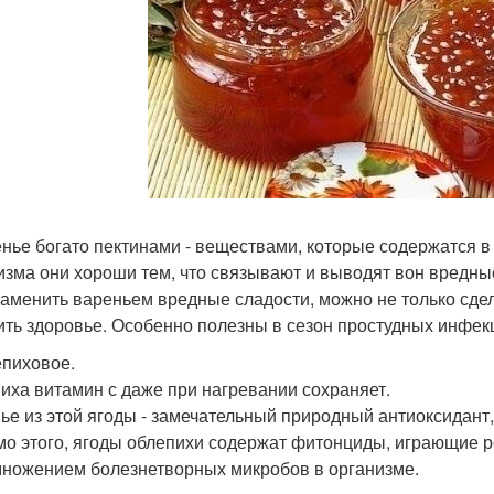
енье богато пектинами - веществами, которые содержатся в
изма они хороши тем, что связывают и выводят вон вредные
заменить вареньем вредные сладости, можно не только сдел
ить здоровье. Особенно полезны в сезон простудных инфекц
епиховое.
иха витамин с даже при нагревании сохраняет.
ье из этой ягоды - замечательный природный антиоксидант,
о этого, ягоды облепихи содержат фитонциды, играющие р
множением болезнетворных микробов в организме.