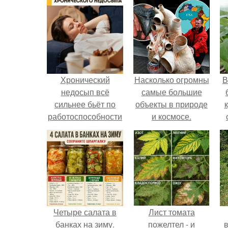
Хронический
Насколько огромны
В
недосып всё
самые большие
сильнее бьёт по
объекты в природе
работоспособности
и космосе.
россиян,
предупреждают
врачи.
Четыре салата в
Лист томата
банках на зиму.
пожелтел - и
в