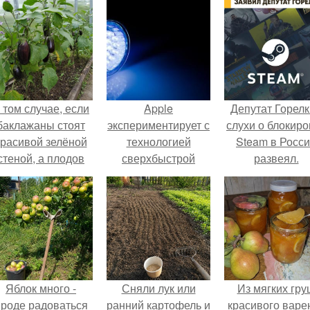
 том случае, если
Apple
Депутат Горел
баклажаны стоят
экспериментирует с
слухи о блокиро
красивой зелёной
технологией
Steam в Росс
стеной, а плодов
сверхбыстрой
развеял.
почти не видно -
передачи данных
радоваться тут
светом Li - Fi для
нечему.
будущих Iphone.
Яблок много -
Сняли лук или
Из мягких гру
роде радоваться
ранний картофель и
красивого варе