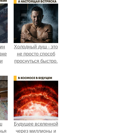
кин
Холодный душ - это
вке
не просто способ
ии
проснуться быстро.
ш
Будущее вселенной
нья
через миллионы и