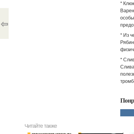
* Клю
Варен
особы
⇦
предо
* Из 
Рябин
физич
* Сли
Слива
полез
тромб
Понр
Читайте также