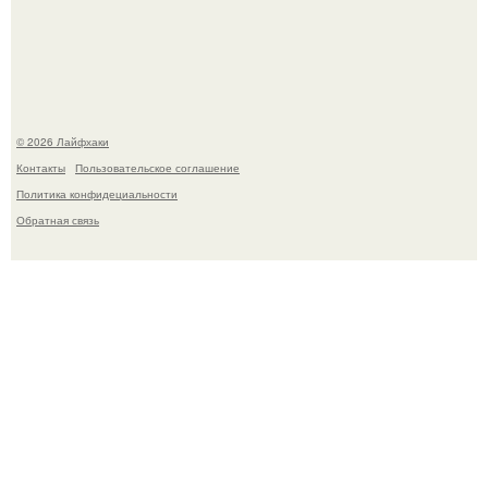
Будущее вселенной через миллионы и миллиарды лет
таит захватывающие тайны.
© 2026 Лайфхаки
Контакты
Пользовательское соглашение
Политика конфидециальности
Обратная связь