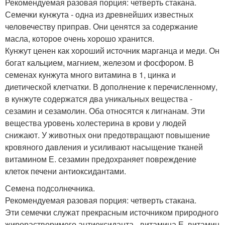
Рекомендуемая разовая порция: четверть стакана.
Семечки кунжута - одна из древнейших известных
человечеству приправ. Они ценятся за содержание
масла, которое очень хорошо хранится.
Кунжут ценен как хороший источник марганца и меди. Он
богат кальцием, магнием, железом и фосфором. В
семенах кунжута много витамина в 1, цинка и
диетической клетчатки. В дополнение к перечисленному,
в кунжуте содержатся два уникальных вещества -
сезамин и сезамолин. Оба относятся к лигнанам. Эти
вещества уровень холестерина в крови у людей
снижают. У животных они предотвращают повышение
кровяного давления и усиливают насыщение тканей
витамином Е. сезамин предохраняет повреждение
клеток печени антиоксидантами.
Семена подсолнечника.
Рекомендуемая разовая порция: четверть стакана.
Эти семечки служат прекрасным источником природного
жирорастворимого антиоксиданта - витамина Е. витамин