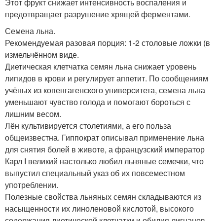
Этот фрукт снижает интенсивность воспаления и
предотвращает разрушение хрящей ферментами.
Семена льна.
Рекомендуемая разовая порция: 1-2 столовые ложки (в
измельчённом виде.
Диетическая клетчатка семян льна снижает уровень
липидов в крови и регулирует аппетит. По сообщениям
учёных из копенгагенского университета, семена льна
уменьшают чувство голода и помогают бороться с
лишним весом.
Лён культивируется столетиями, а его польза
общеизвестна. Гиппократ описывал применение льна
для снятия болей в животе, а французский император
Карл I великий настолько любил льняные семечки, что
выпустил специальный указ об их повсеместном
употреблении.
Полезные свойства льняных семян складываются из
насыщенности их линоленовой кислотой, высокого
содержания диетической клетчатки и обилия лигнанов