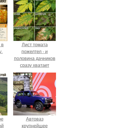
 в
Лист томата
у.
пожелтел - и
половина дачников
сразу хватает
удобрение.
ое
Автоваз
ой
крупнейшее