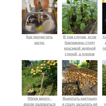
Как прочистить
В том случае, если
Х
засор.
баклажаны стоят
красивой зелёной
п
стеной, а плодов
почти не видно -
радоваться тут
нечему.
Яблок много -
Выкопать картошку
вроде радоваться
и сразу засыпать её