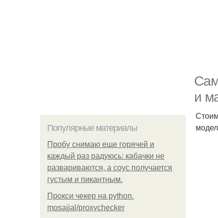
Сам
и м
Стоим
модел
Популярные материалы
Пробу снимаю еще горячей и
каждый раз радуюсь: кабачки не
развариваются, а соус получается
густым и пикантным.
Прокси чекер на python.
mosajjal/proxychecker