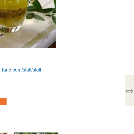
u-land.com/stati/stati
⇨