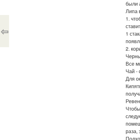
были 
Липа 
1. чт
стави
⇦
1 ста
появл
2. ко
Черны
Все м
Чай -
Для о
Кипят
получ
Ревен
Чтобы
следу
помеш
раза,
Подхо