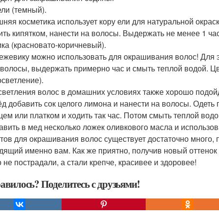
ели (темный).
няя косметика использует кору ели для натуральной окраск
ить кипятком, нанести на волосы. Выдержать не менее 1 ча
ка (красновато-коричневый).
ежевику можно использовать для окрашивания волос! Для э
 волосы, выдержать примерно час и смыть теплой водой. Ц
осветление).
светления волос в домашних условиях также хорошо подой
мёд добавить сок целого лимона и нанести на волосы. Одеть
цем или платком и ходить так час. Потом смыть теплой водо
бавить в мед несколько ложек оливкового масла и использов
тов для окрашивания волос существует достаточно много, п
дящий именно вам. Как же приятно, получив новый оттенок 
о не пострадали, а стали крепче, красивее и здоровее!
авилось? Поделитесь с друзьями!