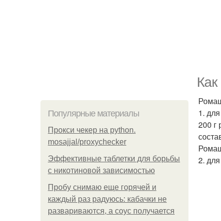
Как
Ромаш
1. дл
Популярные материалы
200 г
Прокси чекер на python.
соста
mosajjal/proxychecker
Ромаш
Эффективные таблетки для борьбы
2. дл
с никотиновой зависимостью
Пробу снимаю еще горячей и
каждый раз радуюсь: кабачки не
развариваются, а соус получается