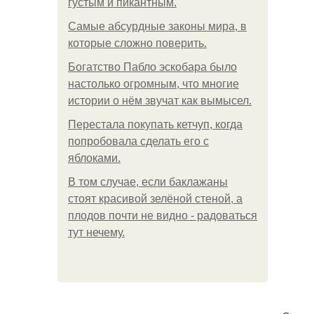
густым и пикантным.
Самые абсурдные законы мира, в
которые сложно поверить.
Богатство Пабло эскобара было
настолько огромным, что многие
истории о нём звучат как вымысел.
Перестала покупать кетчуп, когда
попробовала сделать его с
яблоками.
В том случае, если баклажаны
стоят красивой зелёной стеной, а
плодов почти не видно - радоваться
тут нечему.