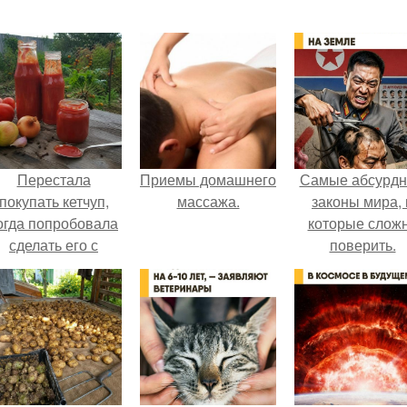
Перестала
Приемы домашнего
Самые абсурд
покупать кетчуп,
массажа.
законы мира, 
огда попробовала
которые слож
сделать его с
поверить.
яблоками.