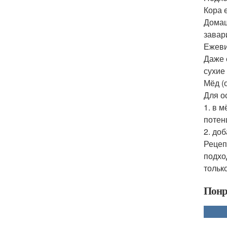
Кора 
Домаш
завар
Ежеви
Даже 
сухие
Мёд (
Для о
1. в 
потен
2. до
Рецеп
подхо
тольк
Понр