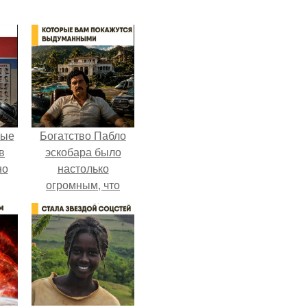
ные
Богатство Пабло
в
эскобара было
но
настолько
огромным, что
многие истории о
нём звучат как
вымысел.