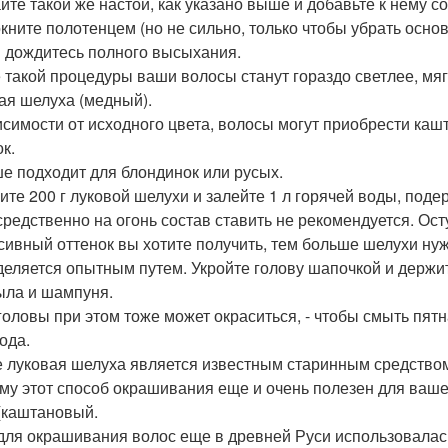
йте такой же настой, как указано выше и добавьте к нему с
кните полотенцем (но не сильно, только чтобы убрать осно
и дождитесь полного высыхания.
 такой процедуры ваши волосы станут гораздо светлее, мяг
ая шелуха (медный).
исимости от исходного цвета, волосы могут приобрести ка
к.
е подходит для блондинок или русых.
ите 200 г луковой шелухи и залейте 1 л горячей воды, поде
средственно на огонь состав ставить не рекомендуется. Ос
сивный оттенок вы хотите получить, тем больше шелухи нуж
деляется опытным путем. Укройте голову шапочкой и держит
ыла и шампуня.
головы при этом тоже может окраситься, - чтобы смыть пят
ода.
е луковая шелуха является известным старинным средством
му этот способ окрашивания еще и очень полезен для ваш
(каштановый.
для окрашивания волос еще в древней Руси использовалась.