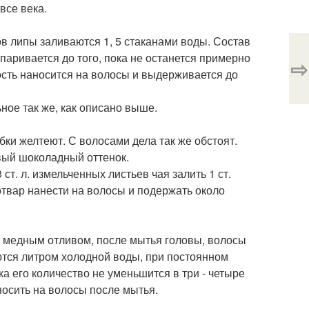
все века.
ов липы заливаются 1, 5 стаканами воды. Состав
аривается до того, пока не останется примерно
⇨
сть наносится на волосы и выдерживается до
ьное так же, как описано выше.
бки желтеют. С волосами дела так же обстоят.
вый шоколадный оттенок.
т. л. измельченных листьев чая залить 1 ст.
отвар нанести на волосы и подержать около
и медным отливом, после мытья головы, волосы
ются литром холодной воды, при постоянном
а его количество не уменьшится в три - четыре
носить на волосы после мытья.