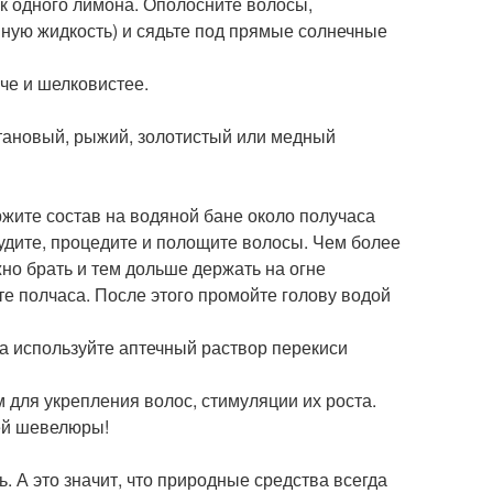
ок одного лимона. Ополосните волосы,
вную жидкость) и сядьте под прямые солнечные
че и шелковистее.
штановый, рыжий, золотистый или медный
ржите состав на водяной бане около получаса
тудите, процедите и полощите волосы. Чем более
но брать и тем дольше держать на огне
е полчаса. После этого промойте голову водой
на используйте аптечный раствор перекиси
 для укрепления волос, стимуляции их роста.
ей шевелюры!
 А это значит, что природные средства всегда