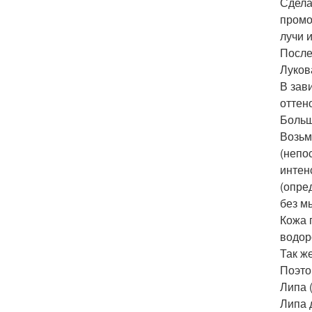
Сдела
промо
лучи 
После
Луков
В зав
оттено
Больш
Возьм
(непо
интен
(опре
без м
Кожа 
водор
Так ж
Поэто
Липа 
Липа 