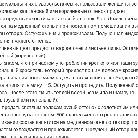
актуальны и их с удовольствием использовали женщины во 
волосам каштановый или коричневый оттенок придает.
обы придать волосам каштановый оттенок: 5 ст. Ложек цветк
тся на медленный огонь и при постоянном помешивании вып
кан отвара. Остужаем и мы процеживаем. Полученная жидко
ения нужного оттенка.
ричневый цвет придаст отвар веточек и листьев липы. Остал
й чай (коричневый).
ы знаем, что при частом употреблении крепкого чая наши зу
 сильный краситель, который придаст вашим волосам краси
крашивания волос чаем в домашних условиях необходимо 3 с
ка и кипятить минут 15. Остудить и процедить. Полученный 
аса. После этого смыть теплой водой без мыла и шампуня.
ь (русый или пепельный).
 предать светлым волосам русый оттенок с золотистым ил
ет ополоснуть составом: 500 г измельченного ревня залива
ивании состав кипятится на медленном огне до тех пор, пок
 затем охлаждается и процеживается. Полученный отвар на
дит для закрашивания седины.