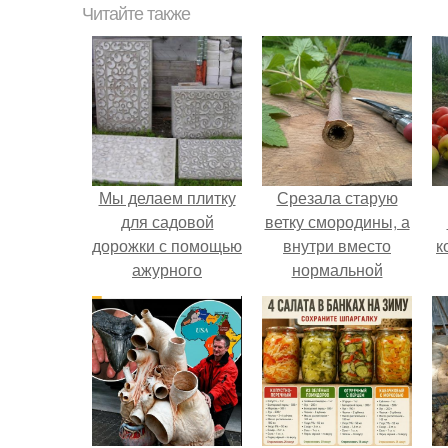
Читайте также
Мы делаем плитку
Срезала старую
для садовой
ветку смородины, а
дорожки с помощью
внутри вместо
к
ажурного
нормальной
резинового
светлой
коврика.
сердцевины
оказалась чёрная
пустота.