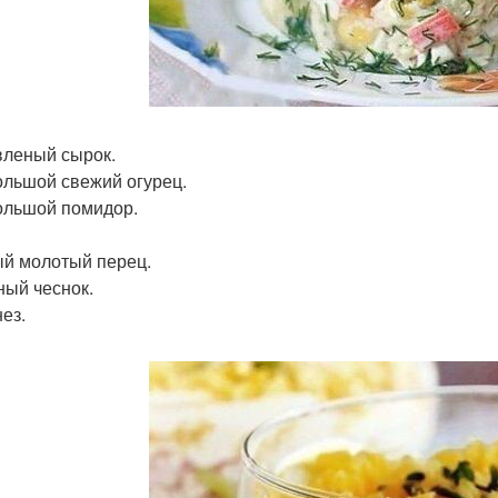
вленый сырок.
ольшой свежий огурец.
ольшой помидор.
й молотый перец.
ый чеснок.
ез.