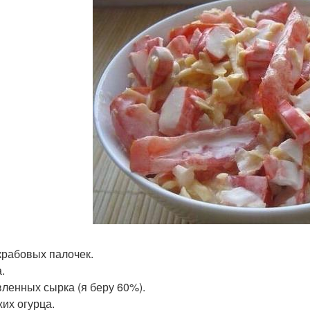
 крабовых палочек.
.
вленных сырка (я беру 60%).
жих огурца.