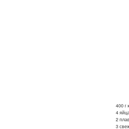
400 г
4 яйца
2 пла
3 све