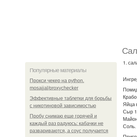
Сал
1. са
Популярные материалы
Ингре
Прокси чекер на python.
mosajjal/proxychecker
Помид
Крабо
Эффективные таблетки для борьбы
Яйца 
с никотиновой зависимостью
Сыр 1
Пробу снимаю еще горячей и
Майон
каждый раз радуюсь: кабачки не
Соль.
развариваются, а соус получается
Приго