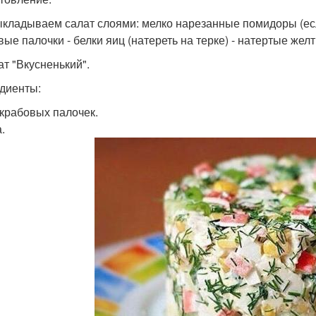
кладываем салат слоями: мелко нарезанные помидоры (если
вые палочки - белки яиц (натереть на терке) - натертые жел
ат "Вкусненький".
диенты:
. крабовых палочек.
.