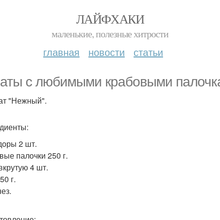
ЛАЙФХАКИ
маленькие, полезные хитрости
главная
новости
статьи
аты с любимыми крабовыми палочкам
лат "Нежный".
диенты:
оры 2 шт.
вые палочки 250 г.
вкрутую 4 шт.
50 г.
ез.
товление: