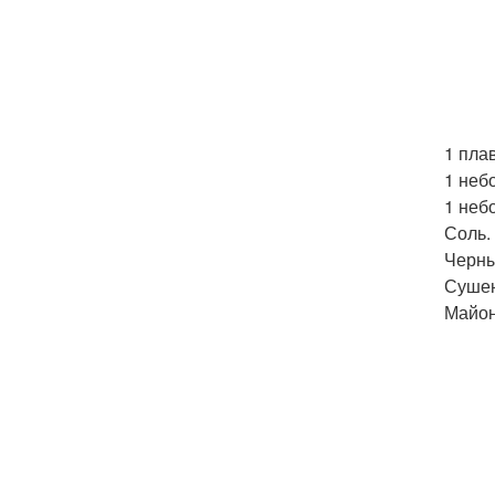
1 пла
1 неб
1 неб
Соль.
Черны
Сушен
Майон