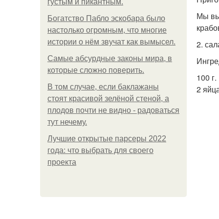
густым и пикантным.
Мы вы
Богатство Пабло эскобара было
крабо
настолько огромным, что многие
истории о нём звучат как вымысел.
2. сал
Самые абсурдные законы мира, в
Ингре
которые сложно поверить.
100 г
В том случае, если баклажаны
2 яйца
стоят красивой зелёной стеной, а
плодов почти не видно - радоваться
тут нечему.
Лучшие открытые парсеры 2022
года: что выбрать для своего
проекта