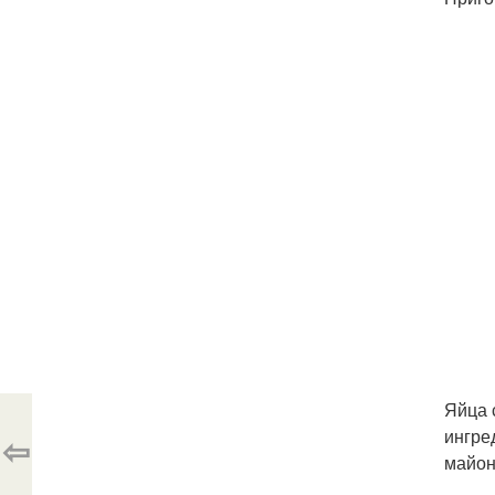
Яйца 
ингре
⇦
майон