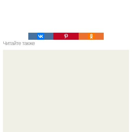
Читайте также
Мини - чизкейки за 5 минут (в микроволновке).