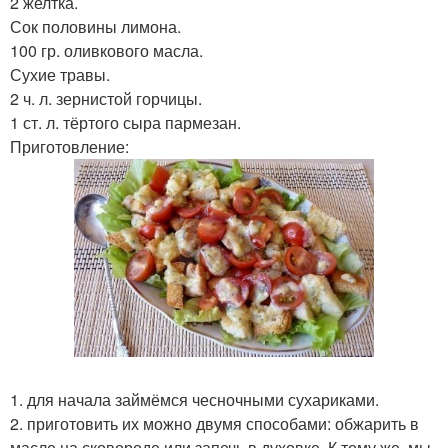
2 желтка.
Сок половины лимона.
100 гр. оливкового масла.
Сухие травы.
2 ч. л. зернистой горчицы.
1 ст. л. тёртого сыра пармезан.
Приготовление:
1. для начала займёмся чесночными сухариками.
2. приготовить их можно двумя способами: обжарить в
масле на сковороде или запечь в духовке. К тому же, мы