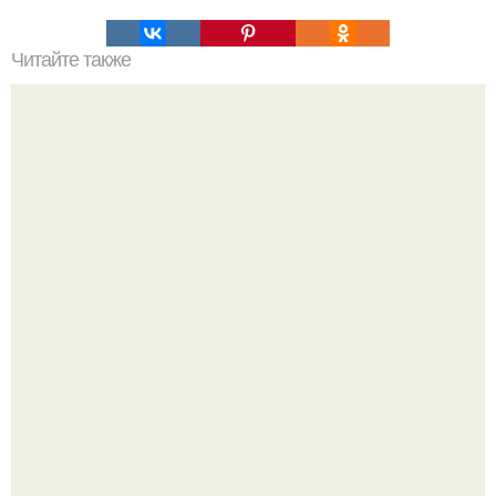
Читайте также
7 видов боли в животе:
Перестала покупать кетчуп, когда попробовала сделать