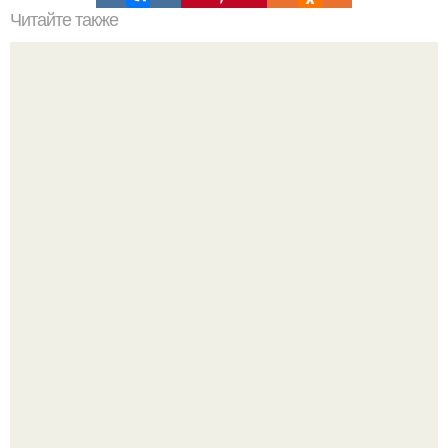
Читайте также
Современный гейминг оказался исключительно полезен
для человеческой психики.
Срезала старую ветку смородины, а внутри вместо
нормальной светлой сердцевины оказалась чёрная