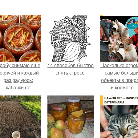
робу снимаю еще
14 способов быстро
Насколько огро
горячей и каждый
снять стресс.
самые больш
раз радуюсь:
объекты в прир
кабачки не
и космосе.
развариваются, а
соус получается
густым и
пикантным.