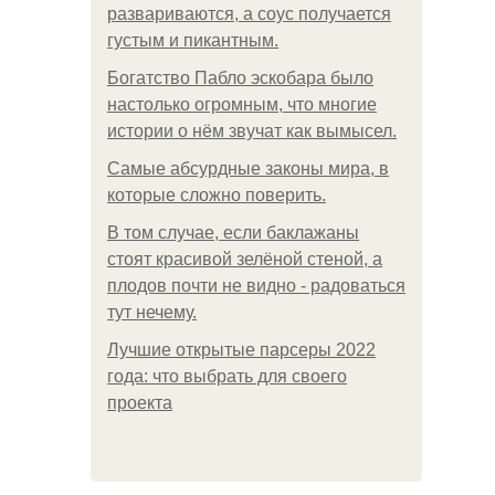
развариваются, а соус получается
густым и пикантным.
Богатство Пабло эскобара было
настолько огромным, что многие
истории о нём звучат как вымысел.
Самые абсурдные законы мира, в
которые сложно поверить.
В том случае, если баклажаны
стоят красивой зелёной стеной, а
плодов почти не видно - радоваться
тут нечему.
Лучшие открытые парсеры 2022
года: что выбрать для своего
проекта