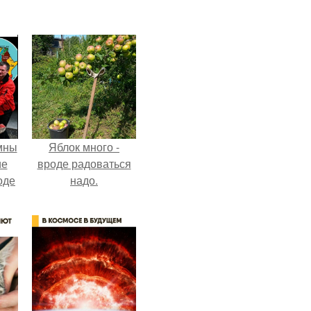
мны
Яблок много -
ие
вроде радоваться
оде
надо.