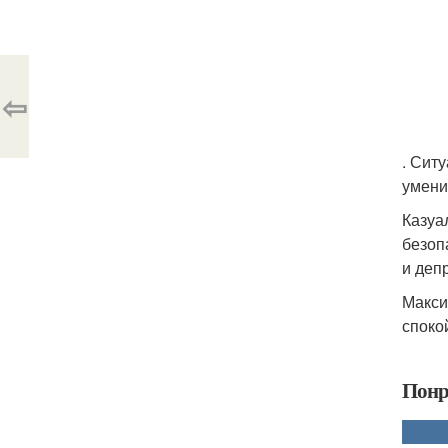
⇦
. Сит
умени
Казуа
безоп
и деп
Макси
споко
Понр