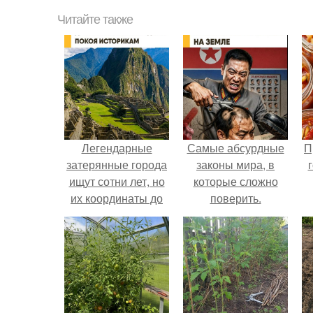
Читайте также
Легендарные
Самые абсурдные
П
затерянные города
законы мира, в
ищут сотни лет, но
которые сложно
их координаты до
поверить.
сих пор остаются
неразгаданной
загадкой.