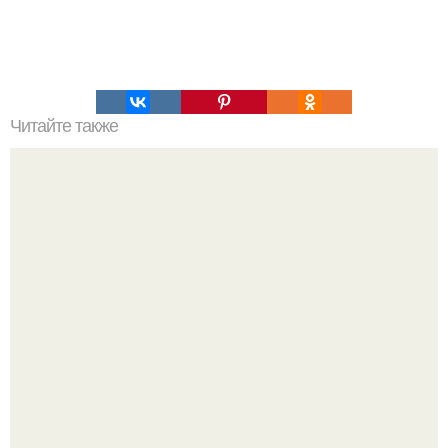
Читайте также
Надписи для органайзера хорошего настроения
распечатать. Идеи "Органайзеров Хорошего
Настроения" с примерами подарочков.