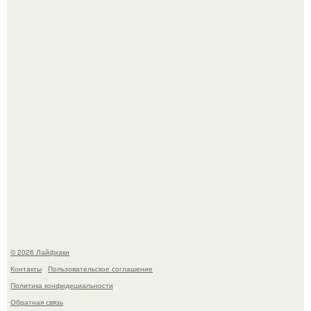
Помидоры уже упёрлись в крышу теплицы, но
продолжают цвести как сумасшедшие?
Малина отплодоносила, и многие про неё тут же забыли
до следующего лета.
© 2026 Лайфхаки
Контакты
Пользовательское соглашение
Политика конфидециальности
Обратная связь