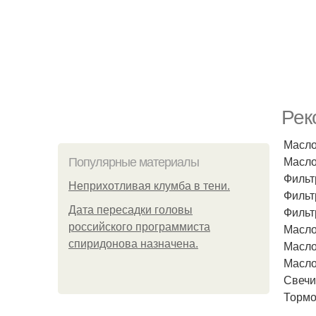
Рек
Масло
Масло
Популярные материалы
Фильт
Неприхотливая клумба в тени.
Фильт
Дата пересадки головы
Фильтр
российского программиста
Масло
спиридонова назначена.
Масло 
Масло
Свечи
Тормо