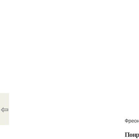
⇦
Фреон
Понр