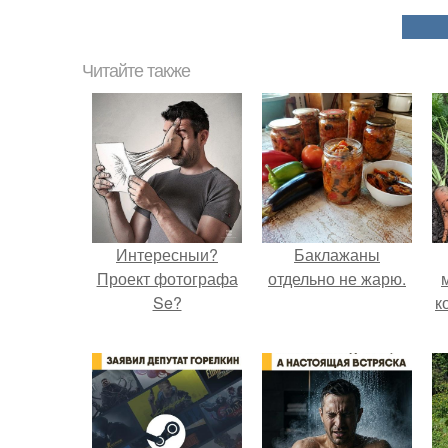
Читайте также
Интересныи?
Баклажаны
Проект фотографа
отдельно не жарю.
Se?
к
е