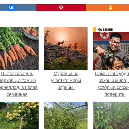
Вытаскиваешь
Муравьи на
Самые абсурд
морковь, а там не
участке: меры
законы мира, 
орнеплод, а целая
борьбы.
которые слож
семейная
поверить.
композиция: две
ноги, три руки и
щё какой-то хвост
сбоку.